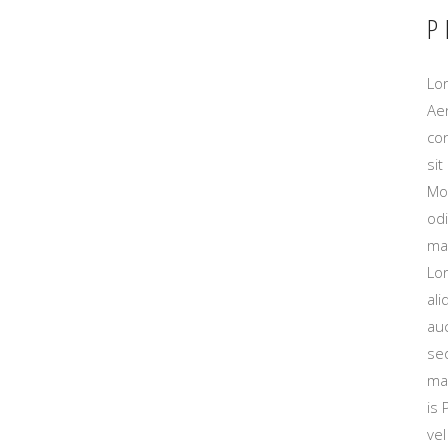
P
Lor
Aen
con
sit
Mo
od
mau
Lor
ali
auc
se
mau
is
vel