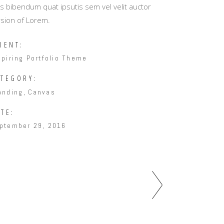
s bibendum quat ipsutis sem vel velit auctor
rsion of Lorem.
IENT:
spiring Portfolio Theme
ATEGORY:
anding
Canvas
TE:
ptember 29, 2016