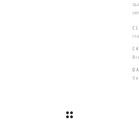
qui
ve
CL
In
C
Br
DA
Se